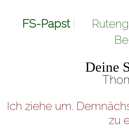
FS-Papst
|
Ruteng
Be
Aura-Soma Ber
Deine S
Thom
Ich ziehe um. Demnächs
zu e